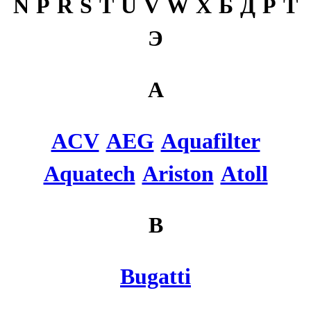
N
P
R
S
T
U
V
W
X
Б
Д
Р
Т
Э
A
ACV
AEG
Aquafilter
Aquatech
Ariston
Atoll
B
Bugatti