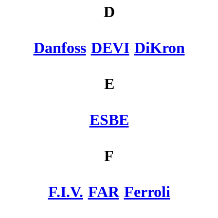
D
Danfoss
DEVI
DiKron
E
ESBE
F
F.I.V.
FAR
Ferroli