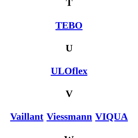
T
TEBO
U
ULOflex
V
Vaillant
Viessmann
VIQUA