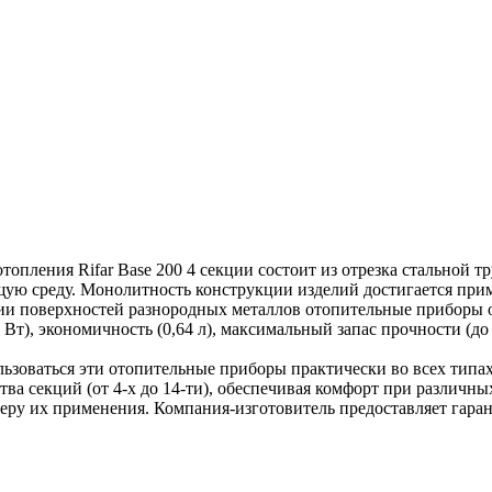
опления Rifar Base 200 4 секции состоит из отрезка стальной т
щую среду. Монолитность конструкции изделий достигается при
ии поверхностей разнородных металлов отопительные приборы
т), экономичность (0,64 л), максимальный запас прочности (до 2
ьзоваться эти отопительные приборы практически во всех типа
ства секций (от 4-х до 14-ти), обеспечивая комфорт при различ
ру их применения. Компания-изготовитель предоставляет гарант